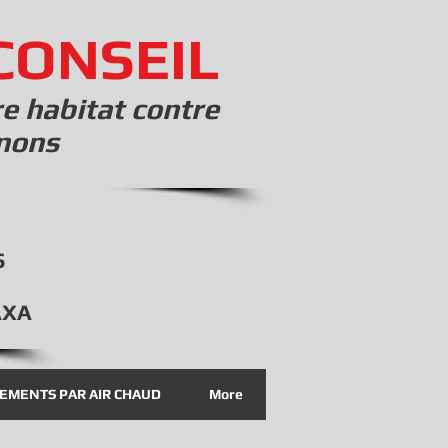
CONSEIL
re habitat contre
gnons
S
AXA
TEMENTS PAR AIR CHAUD
More