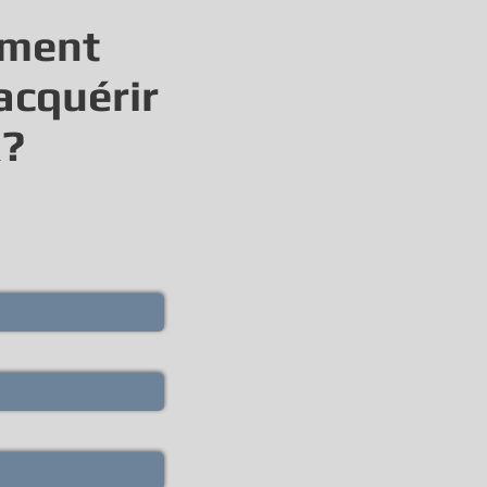
ement
acquérir
R?