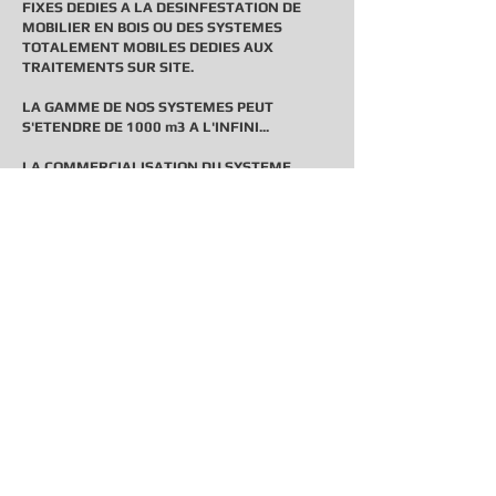
FIXES DEDIES A LA DESINFESTATION DE
MOBILIER EN BOIS OU DES SYSTEMES
TOTALEMENT MOBILES DEDIES AUX
TRAITEMENTS SUR SITE.
LA GAMME DE NOS SYSTEMES PEUT
S'ETENDRE DE 1000 m3 A L'INFINI...
LA COMMERCIALISATION DU SYSTEME
S'ACCOMPAGNE OBLIGATOIREMENT D'UNE
DEMARCHE QUALITE. AUSSI, UNE
FORMATION THEORIQUE ET PRATIQUE DE 4
SEMAINES EST ABSOLUMENT NECESSAIRE.
LORS DE VOS PREMIERES REALISATIONS,
NOUS VOUS ACCOMPAGNONS SUR SITE AFIN
DE VOUS AIDER DANS LA MISE EN PLACE DU
PROCEDE PHAR.
POUR PLUS DE
RENSEIGNEMENTS, N'HESITEZ PAS
A NOUS
CONTACTER
.
ACCUEIL TELEPHONIQUE
DU
LUNDI AU VENDREDI DE 8H A 20H